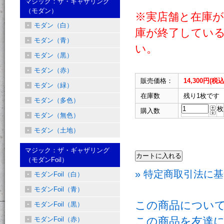
マジック：ザ・ギャザリング
（モダン）
※実店舗と在庫
モダン（白）
庫が終了してい
モダン（青）
い。
モダン（黒）
モダン（赤）
販売価格：
14,300円(税込
モダン（緑）
在庫数
残り1枚です
モダン（多色）
枚
購入数
モダン（無色）
モダン（土地）
マジック：ザ・ギャザリング
（モダンFoil）
» 特定商取引法に基
モダンFoil（白）
モダンFoil（青）
この商品につい
モダンFoil（黒）
この商品を友達
モダンFoil（赤）