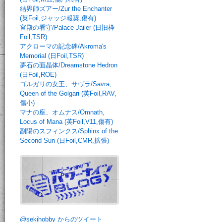
結界師ズアー/Zur the Enchanter
(英Foil,ジャッジ報奨,傷有)
宮殿の看守/Palace Jailer (日旧枠
Foil,TSR)
アクローマの記念碑/Akroma's
Memorial (日Foil,TSR)
夢石の面晶体/Dreamstone Hedron
(日Foil,ROE)
ゴルガリの女王、サヴラ/Savra,
Queen of the Golgari (英Foil,RAV,
傷小)
マナの座、オムナス/Omnath,
Locus of Mana (英Foil,V11,傷有)
副陽のスフィンクス/Sphinx of the
Second Sun (日Foil,CMR,拡張)
@sekihobby からのツイート