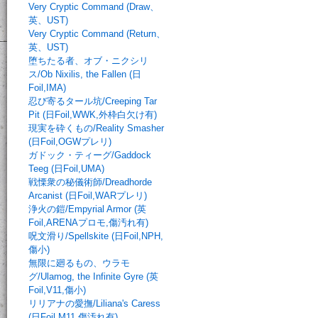
Very Cryptic Command (Draw、
英、UST)
Very Cryptic Command (Return、
英、UST)
堕ちたる者、オブ・ニクシリ
ス/Ob Nixilis, the Fallen (日
Foil,IMA)
忍び寄るタール坑/Creeping Tar
Pit (日Foil,WWK,外枠白欠け有)
現実を砕くもの/Reality Smasher
(日Foil,OGWプレリ)
ガドック・ティーグ/Gaddock
Teeg (日Foil,UMA)
戦慄衆の秘儀術師/Dreadhorde
Arcanist (日Foil,WARプレリ)
浄火の鎧/Empyrial Armor (英
Foil,ARENAプロモ,傷汚れ有)
呪文滑り/Spellskite (日Foil,NPH,
傷小)
無限に廻るもの、ウラモ
グ/Ulamog, the Infinite Gyre (英
Foil,V11,傷小)
リリアナの愛撫/Liliana's Caress
(日Foil,M11,傷汚れ有)