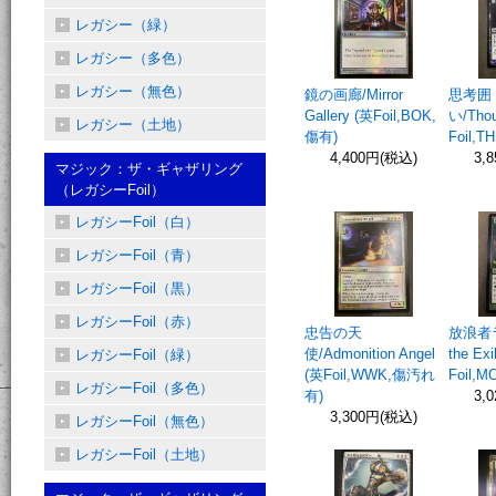
レガシー（緑）
レガシー（多色）
レガシー（無色）
鏡の画廊/Mirror
思考囲
Gallery (英Foil,BOK,
い/Thou
レガシー（土地）
傷有)
Foil,T
4,400円(税込)
3,
マジック：ザ・ギャザリング
（レガシーFoil）
レガシーFoil（白）
レガシーFoil（青）
レガシーFoil（黒）
レガシーFoil（赤）
忠告の天
放浪者ラ
使/Admonition Angel
the Exi
レガシーFoil（緑）
(英Foil,WWK,傷汚れ
Foil,
レガシーFoil（多色）
有)
3,
3,300円(税込)
レガシーFoil（無色）
レガシーFoil（土地）