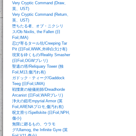
Very Cryptic Command (Draw、
英、UST)
Very Cryptic Command (Return、
英、UST)
堕ちたる者、オブ・ニクシリ
ス/Ob Nixilis, the Fallen (日
Foil,IMA)
忍び寄るタール坑/Creeping Tar
Pit (日Foil,WWK,外枠白欠け有)
現実を砕くもの/Reality Smasher
(日Foil,OGWプレリ)
聖遺の塔/Reliquary Tower (独
Foil,M13,傷汚れ有)
ガドック・ティーグ/Gaddock
Teeg (日Foil,UMA)
戦慄衆の秘儀術師/Dreadhorde
Arcanist (日Foil,WARプレリ)
浄火の鎧/Empyrial Armor (英
Foil,ARENAプロモ,傷汚れ有)
呪文滑り/Spellskite (日Foil,NPH,
傷小)
無限に廻るもの、ウラモ
グ/Ulamog, the Infinite Gyre (英
Foil,V11,傷小)