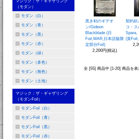
マジック：ザ・ギャザリング
（モダン）
モダン（白）
黒き剣のギデオ
契約紡
モダン（青）
ン/Gideon
コ・スパ
Blackblade (日
Spara,
モダン（黒）
Foil,WAR,日本語版限
(英Foi
モダン（赤）
定部分Foil)
2,
2,200円(税込)
モダン（緑）
モダン（多色）
全 [55] 商品中 [1-20] 
モダン（無色）
モダン（土地）
マジック：ザ・ギャザリング
（モダンFoil）
モダンFoil（白）
モダンFoil（青）
モダンFoil（黒）
モダンFoil（赤）