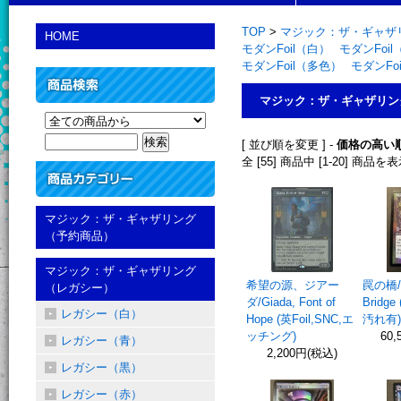
TOP
>
マジック：ザ・ギャザリ
HOME
モダンFoil（白）
モダンFoi
モダンFoil（多色）
モダンFo
マジック：ザ・ギャザリング
[ 並び順を変更 ] -
価格の高い
全 [55] 商品中 [1-20] 
マジック：ザ・ギャザリング
（予約商品）
マジック：ザ・ギャザリング
希望の源、ジアー
罠の橋/E
（レガシー）
ダ/Giada, Font of
Bridge
レガシー（白）
Hope (英Foil,SNC,エ
汚れ有)
ッチング)
60,
レガシー（青）
2,200円(税込)
レガシー（黒）
レガシー（赤）