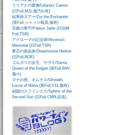
リリアナの愛撫/Liliana's Caress
(日Foil,M11,傷汚れ有)
結界師ズアー/Zur the Enchanter
(英Foil,ジャッジ報奨,傷有)
宮殿の看守/Palace Jailer (日旧枠
Foil,TSR)
アクローマの記念碑/Akroma's
Memorial (日Foil,TSR)
夢石の面晶体/Dreamstone Hedron
(日Foil,ROE)
ゴルガリの女王、サヴラ/Savra,
Queen of the Golgari (英Foil,RAV,
傷小)
マナの座、オムナス/Omnath,
Locus of Mana (英Foil,V11,傷有)
副陽のスフィンクス/Sphinx of the
Second Sun (日Foil,CMR,拡張)