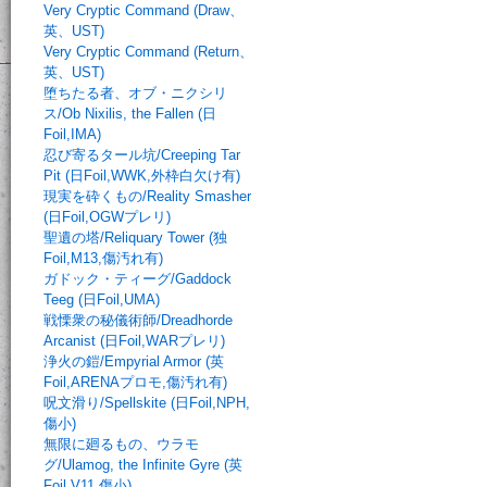
Very Cryptic Command (Draw、
英、UST)
Very Cryptic Command (Return、
英、UST)
堕ちたる者、オブ・ニクシリ
ス/Ob Nixilis, the Fallen (日
Foil,IMA)
忍び寄るタール坑/Creeping Tar
Pit (日Foil,WWK,外枠白欠け有)
現実を砕くもの/Reality Smasher
(日Foil,OGWプレリ)
聖遺の塔/Reliquary Tower (独
Foil,M13,傷汚れ有)
ガドック・ティーグ/Gaddock
Teeg (日Foil,UMA)
戦慄衆の秘儀術師/Dreadhorde
Arcanist (日Foil,WARプレリ)
浄火の鎧/Empyrial Armor (英
Foil,ARENAプロモ,傷汚れ有)
呪文滑り/Spellskite (日Foil,NPH,
傷小)
無限に廻るもの、ウラモ
グ/Ulamog, the Infinite Gyre (英
Foil,V11,傷小)