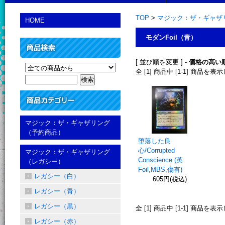
TOP
>
マジック：ザ・ギャザリ
HOME
モダンFoil（青）
[ 並び順を変更 ] -
価格の高い
全 [1] 商品中 [1-1] 商品を
マジック：ザ・ギャザリング
（予約商品）
堕落した良
心/Corrupted
マジック：ザ・ギャザリング
Conscience (英
（レガシー）
Foil,MBS,傷有)
レガシー（白）
605円(税込)
レガシー（青）
レガシー（黒）
全 [1] 商品中 [1-1] 商品を
レガシー（赤）