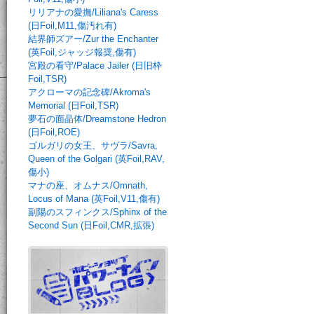
リリアナの愛撫/Liliana's Caress
(日Foil,M11,傷汚れ有)
結界師ズアー/Zur the Enchanter
(英Foil,ジャッジ報奨,傷有)
宮殿の看守/Palace Jailer (日旧枠
Foil,TSR)
アクローマの記念碑/Akroma's
Memorial (日Foil,TSR)
夢石の面晶体/Dreamstone Hedron
(日Foil,ROE)
ゴルガリの女王、サヴラ/Savra,
Queen of the Golgari (英Foil,RAV,
傷小)
マナの座、オムナス/Omnath,
Locus of Mana (英Foil,V11,傷有)
副陽のスフィンクス/Sphinx of the
Second Sun (日Foil,CMR,拡張)