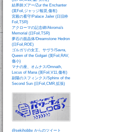
結界師ズアー/Zur the Enchanter
(英Foil,ジャッジ報奨,傷有)
宮殿の看守/Palace Jailer (日旧枠
Foil,TSR)
アクローマの記念碑/Akroma's
Memorial (日Foil,TSR)
夢石の面晶体/Dreamstone Hedron
(日Foil,ROE)
ゴルガリの女王、サヴラ/Savra,
Queen of the Golgari (英Foil,RAV,
傷小)
マナの座、オムナス/Omnath,
Locus of Mana (英Foil,V11,傷有)
副陽のスフィンクス/Sphinx of the
Second Sun (日Foil,CMR,拡張)
@sekihobby からのツイート