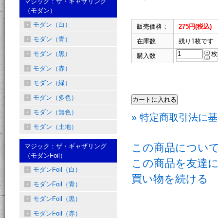
マジック：ザ・ギャザリング
（モダン）
モダン（白）
販売価格：
275円(税込)
モダン（青）
在庫数
残り1枚です
モダン（黒）
枚
購入数
モダン（赤）
モダン（緑）
モダン（多色）
モダン（無色）
» 特定商取引法に基
モダン（土地）
この商品につい
マジック：ザ・ギャザリング
（モダンFoil）
この商品を友達
モダンFoil（白）
買い物を続ける
モダンFoil（青）
モダンFoil（黒）
モダンFoil（赤）