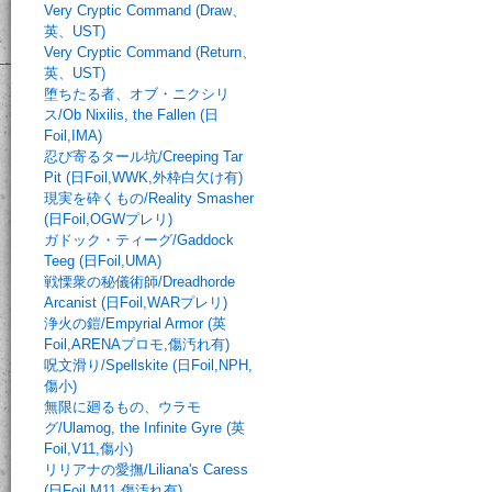
Very Cryptic Command (Draw、
英、UST)
Very Cryptic Command (Return、
英、UST)
堕ちたる者、オブ・ニクシリ
ス/Ob Nixilis, the Fallen (日
Foil,IMA)
忍び寄るタール坑/Creeping Tar
Pit (日Foil,WWK,外枠白欠け有)
現実を砕くもの/Reality Smasher
(日Foil,OGWプレリ)
ガドック・ティーグ/Gaddock
Teeg (日Foil,UMA)
戦慄衆の秘儀術師/Dreadhorde
Arcanist (日Foil,WARプレリ)
浄火の鎧/Empyrial Armor (英
Foil,ARENAプロモ,傷汚れ有)
呪文滑り/Spellskite (日Foil,NPH,
傷小)
無限に廻るもの、ウラモ
グ/Ulamog, the Infinite Gyre (英
Foil,V11,傷小)
リリアナの愛撫/Liliana's Caress
(日Foil,M11,傷汚れ有)