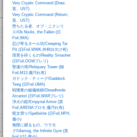
Very Cryptic Command (Draw、
英、UST)
Very Cryptic Command (Return、
英、UST)
堕ちたる者、オブ・ニクシリ
ス/Ob Nixilis, the Fallen (日
Foil,IMA)
忍び寄るタール坑/Creeping Tar
Pit (日Foil,WWK,外枠白欠け有)
現実を砕くもの/Reality Smasher
(日Foil,OGWプレリ)
聖遺の塔/Reliquary Tower (独
Foil,M13,傷汚れ有)
ガドック・ティーグ/Gaddock
Teeg (日Foil,UMA)
戦慄衆の秘儀術師/Dreadhorde
Arcanist (日Foil,WARプレリ)
浄火の鎧/Empyrial Armor (英
Foil,ARENAプロモ,傷汚れ有)
呪文滑り/Spellskite (日Foil,NPH,
傷小)
無限に廻るもの、ウラモ
グ/Ulamog, the Infinite Gyre (英
Foil,V11,傷小)