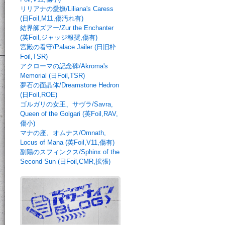
リリアナの愛撫/Liliana's Caress
(日Foil,M11,傷汚れ有)
結界師ズアー/Zur the Enchanter
(英Foil,ジャッジ報奨,傷有)
宮殿の看守/Palace Jailer (日旧枠
Foil,TSR)
アクローマの記念碑/Akroma's
Memorial (日Foil,TSR)
夢石の面晶体/Dreamstone Hedron
(日Foil,ROE)
ゴルガリの女王、サヴラ/Savra,
Queen of the Golgari (英Foil,RAV,
傷小)
マナの座、オムナス/Omnath,
Locus of Mana (英Foil,V11,傷有)
副陽のスフィンクス/Sphinx of the
Second Sun (日Foil,CMR,拡張)