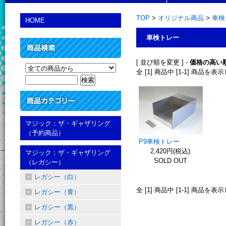
TOP
>
オリジナル商品
>
車検
HOME
車検トレー
[ 並び順を変更 ] -
価格の高い
全 [1] 商品中 [1-1] 商品を
マジック：ザ・ギャザリング
（予約商品）
P9車検トレー
2,420円(税込)
マジック：ザ・ギャザリング
SOLD OUT
（レガシー）
レガシー（白）
全 [1] 商品中 [1-1] 商品を
レガシー（青）
レガシー（黒）
レガシー（赤）