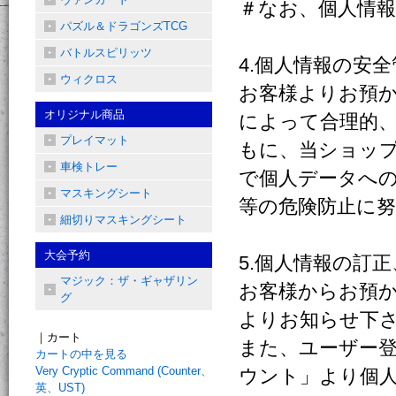
＃なお、個人情
パズル＆ドラゴンズTCG
バトルスピリッツ
4.個人情報の安全
ウィクロス
お客様よりお預
オリジナル商品
によって合理的
プレイマット
もに、当ショッ
車検トレー
で個人データへ
マスキングシート
等の危険防止に
細切りマスキングシート
大会予約
5.個人情報の訂
マジック：ザ・ギャザリン
お客様からお預
グ
よりお知らせ下
｜カート
また、ユーザー
カートの中を見る
Very Cryptic Command (Counter、
ウント」より個
英、UST)