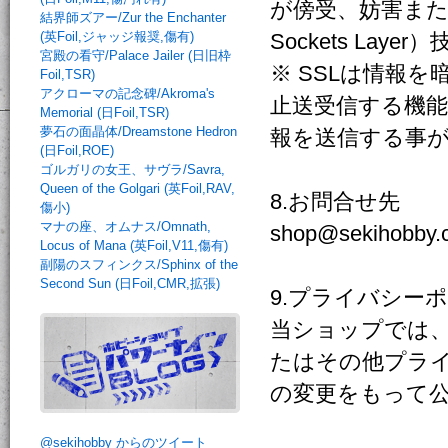
が傍受、妨害また
結界師ズアー/Zur the Enchanter
(英Foil,ジャッジ報奨,傷有)
Sockets La
宮殿の看守/Palace Jailer (日旧枠
※ SSLは情報
Foil,TSR)
アクローマの記念碑/Akroma's
止送受信する機能
Memorial (日Foil,TSR)
夢石の面晶体/Dreamstone Hedron
報を送信する事
(日Foil,ROE)
ゴルガリの女王、サヴラ/Savra,
Queen of the Golgari (英Foil,RAV,
8.お問合せ先
傷小)
マナの座、オムナス/Omnath,
shop@sekihobby.
Locus of Mana (英Foil,V11,傷有)
副陽のスフィンクス/Sphinx of the
Second Sun (日Foil,CMR,拡張)
9.プライバシー
当ショップでは
たはその他プラ
の変更をもって
@sekihobby からのツイート