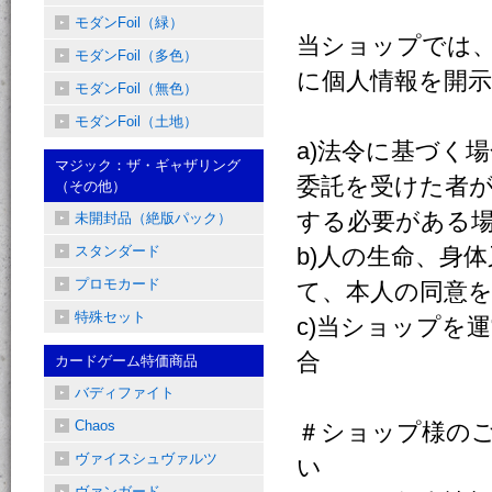
モダンFoil（緑）
当ショップでは
モダンFoil（多色）
に個人情報を開
モダンFoil（無色）
モダンFoil（土地）
a)法令に基づく
マジック：ザ・ギャザリング
委託を受けた者
（その他）
する必要がある
未開封品（絶版パック）
スタンダード
b)人の生命、身
プロモカード
て、本人の同意
特殊セット
c)当ショップを
合
カードゲーム特価商品
バディファイト
Chaos
＃ショップ様の
ヴァイスシュヴァルツ
い
ヴァンガード