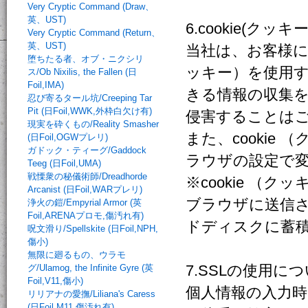
Very Cryptic Command (Draw、
英、UST)
6.cookie(ク
Very Cryptic Command (Return、
英、UST)
当社は、お客様に
堕ちたる者、オブ・ニクシリ
ッキー）を使用
ス/Ob Nixilis, the Fallen (日
Foil,IMA)
きる情報の収集
忍び寄るタール坑/Creeping Tar
Pit (日Foil,WWK,外枠白欠け有)
侵害することは
現実を砕くもの/Reality Smasher
また、cooki
(日Foil,OGWプレリ)
ガドック・ティーグ/Gaddock
ラウザの設定で
Teeg (日Foil,UMA)
戦慄衆の秘儀術師/Dreadhorde
※cookie 
Arcanist (日Foil,WARプレリ)
ブラウザに送信
浄火の鎧/Empyrial Armor (英
Foil,ARENAプロモ,傷汚れ有)
ドディスクに蓄
呪文滑り/Spellskite (日Foil,NPH,
傷小)
無限に廻るもの、ウラモ
7.SSLの使用に
グ/Ulamog, the Infinite Gyre (英
Foil,V11,傷小)
個人情報の入力
リリアナの愛撫/Liliana's Caress
(日Foil,M11,傷汚れ有)