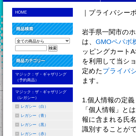
｜プライバシー
HOME
岩手県一関市のホ
は、
GMOペパボ
ッピングカート
を利用して当ショ
定めた
プライバ
マジック：ザ・ギャザリング
ます。
（予約商品）
マジック：ザ・ギャザリング
（レガシー）
1.個人情報の定義
レガシー（白）
「個人情報」と
レガシー（青）
報に含まれる氏
レガシー（黒）
識別することが
レガシー（赤）