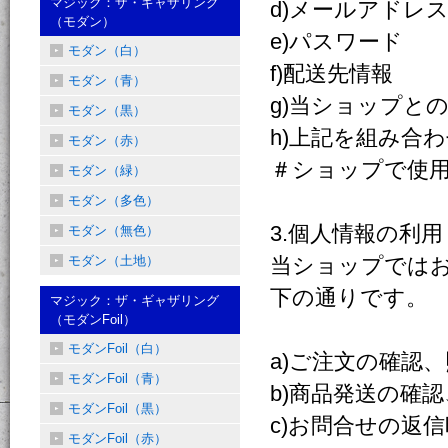
マジック：ザ・ギャザリング
d)メールアドレ
（モダン）
e)パスワード
モダン（白）
f)配送先情報
モダン（青）
g)当ショップと
モダン（黒）
h)上記を組み合
モダン（赤）
＃ショップで使
モダン（緑）
モダン（多色）
3.個人情報の利用
モダン（無色）
モダン（土地）
当ショップでは
下の通りです。
マジック：ザ・ギャザリング
（モダンFoil）
モダンFoil（白）
a)ご注文の確認
モダンFoil（青）
b)商品発送の確
モダンFoil（黒）
c)お問合せの返信
モダンFoil（赤）