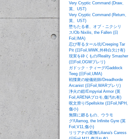
Very Cryptic Command (Draw、
英、UST)
Very Cryptic Command (Return、
英、UST)
堕ちたる者、オブ・ニクシリ
ス/Ob Nixilis, the Fallen (日
Foil,IMA)
忍び寄るタール坑/Creeping Tar
Pit (日Foil,WWK,外枠白欠け有)
現実を砕くもの/Reality Smasher
(日Foil,OGWプレリ)
ガドック・ティーグ/Gaddock
Teeg (日Foil,UMA)
戦慄衆の秘儀術師/Dreadhorde
Arcanist (日Foil,WARプレリ)
浄火の鎧/Empyrial Armor (英
Foil,ARENAプロモ,傷汚れ有)
呪文滑り/Spellskite (日Foil,NPH,
傷小)
無限に廻るもの、ウラモ
グ/Ulamog, the Infinite Gyre (英
Foil,V11,傷小)
リリアナの愛撫/Liliana's Caress
(日Foil,M11,傷汚れ有)