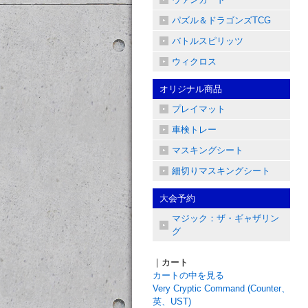
パズル＆ドラゴンズTCG
バトルスピリッツ
ウィクロス
オリジナル商品
プレイマット
車検トレー
マスキングシート
細切りマスキングシート
大会予約
マジック：ザ・ギャザリン
グ
｜カート
カートの中を見る
Very Cryptic Command (Counter、
英、UST)