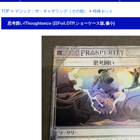
TOP
>
マジック：ザ・ギャザリング（その他）
>
特殊セット
思考囲い/Thoughtseize (日Foil,OTP,ショーケース版,傷小)