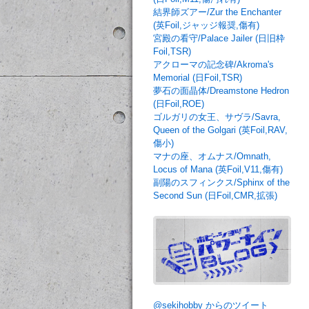
結界師ズアー/Zur the Enchanter
(英Foil,ジャッジ報奨,傷有)
宮殿の看守/Palace Jailer (日旧枠
Foil,TSR)
アクローマの記念碑/Akroma's
Memorial (日Foil,TSR)
夢石の面晶体/Dreamstone Hedron
(日Foil,ROE)
ゴルガリの女王、サヴラ/Savra,
Queen of the Golgari (英Foil,RAV,
傷小)
マナの座、オムナス/Omnath,
Locus of Mana (英Foil,V11,傷有)
副陽のスフィンクス/Sphinx of the
Second Sun (日Foil,CMR,拡張)
@sekihobby からのツイート