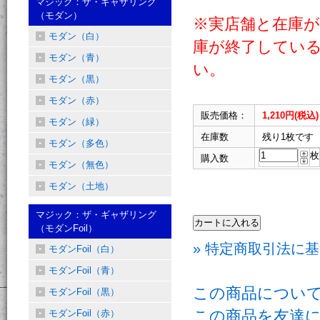
マジック：ザ・ギャザリング
（モダン）
※実店舗と在庫
モダン（白）
庫が終了してい
モダン（青）
い。
モダン（黒）
モダン（赤）
販売価格：
1,210円(税込)
モダン（緑）
在庫数
残り1枚です
モダン（多色）
枚
購入数
モダン（無色）
モダン（土地）
マジック：ザ・ギャザリング
（モダンFoil）
» 特定商取引法に基
モダンFoil（白）
モダンFoil（青）
この商品につい
モダンFoil（黒）
この商品を友達
モダンFoil（赤）