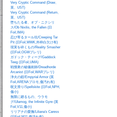
Very Cryptic Command (Draw、
英、UST)
Very Cryptic Command (Return、
英、UST)
堕ちたる者、オブ・ニクシリ
ス/Ob Nixilis, the Fallen (日
Foil,IMA)
忍び寄るタール坑/Creeping Tar
Pit (日Foil,WWK,外枠白欠け有)
現実を砕くもの/Reality Smasher
(日Foil,OGWプレリ)
ガドック・ティーグ/Gaddock
Teeg (日Foil,UMA)
戦慄衆の秘儀術師/Dreadhorde
Arcanist (日Foil,WARプレリ)
浄火の鎧/Empyrial Armor (英
Foil,ARENAプロモ,傷汚れ有)
呪文滑り/Spellskite (日Foil,NPH,
傷小)
無限に廻るもの、ウラモ
グ/Ulamog, the Infinite Gyre (英
Foil,V11,傷小)
リリアナの愛撫/Liliana's Caress
(日Foil,M11,傷汚れ有)