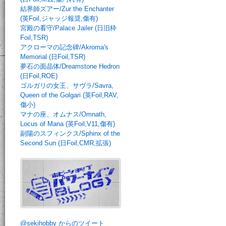
結界師ズアー/Zur the Enchanter
(英Foil,ジャッジ報奨,傷有)
宮殿の看守/Palace Jailer (日旧枠
Foil,TSR)
アクローマの記念碑/Akroma's
Memorial (日Foil,TSR)
夢石の面晶体/Dreamstone Hedron
(日Foil,ROE)
ゴルガリの女王、サヴラ/Savra,
Queen of the Golgari (英Foil,RAV,
傷小)
マナの座、オムナス/Omnath,
Locus of Mana (英Foil,V11,傷有)
副陽のスフィンクス/Sphinx of the
Second Sun (日Foil,CMR,拡張)
@sekihobby からのツイート