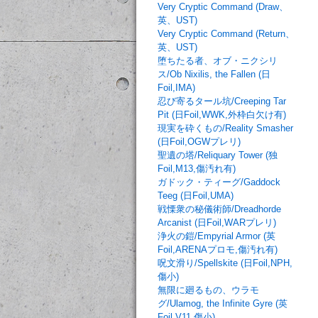
Very Cryptic Command (Draw、
英、UST)
Very Cryptic Command (Return、
英、UST)
堕ちたる者、オブ・ニクシリ
ス/Ob Nixilis, the Fallen (日
Foil,IMA)
忍び寄るタール坑/Creeping Tar
Pit (日Foil,WWK,外枠白欠け有)
現実を砕くもの/Reality Smasher
(日Foil,OGWプレリ)
聖遺の塔/Reliquary Tower (独
Foil,M13,傷汚れ有)
ガドック・ティーグ/Gaddock
Teeg (日Foil,UMA)
戦慄衆の秘儀術師/Dreadhorde
Arcanist (日Foil,WARプレリ)
浄火の鎧/Empyrial Armor (英
Foil,ARENAプロモ,傷汚れ有)
呪文滑り/Spellskite (日Foil,NPH,
傷小)
無限に廻るもの、ウラモ
グ/Ulamog, the Infinite Gyre (英
Foil,V11,傷小)