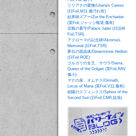
リリアナの愛撫/Liliana's Caress
(日Foil,M11,傷汚れ有)
結界師ズアー/Zur the Enchanter
(英Foil,ジャッジ報奨,傷有)
宮殿の看守/Palace Jailer (日旧枠
Foil,TSR)
アクローマの記念碑/Akroma's
Memorial (日Foil,TSR)
夢石の面晶体/Dreamstone Hedron
(日Foil,ROE)
ゴルガリの女王、サヴラ/Savra,
Queen of the Golgari (英Foil,RAV,
傷小)
マナの座、オムナス/Omnath,
Locus of Mana (英Foil,V11,傷有)
副陽のスフィンクス/Sphinx of the
Second Sun (日Foil,CMR,拡張)