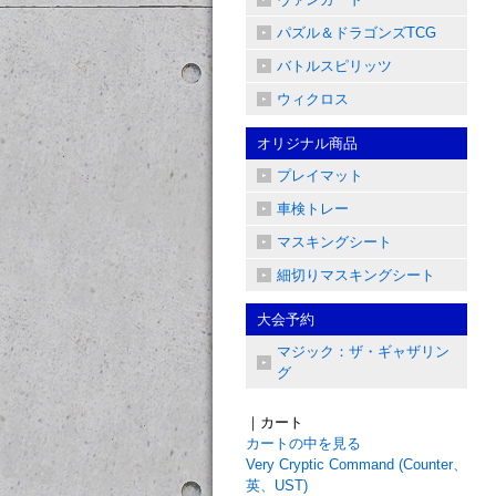
パズル＆ドラゴンズTCG
バトルスピリッツ
ウィクロス
オリジナル商品
プレイマット
車検トレー
マスキングシート
細切りマスキングシート
大会予約
マジック：ザ・ギャザリン
グ
｜カート
カートの中を見る
Very Cryptic Command (Counter、
英、UST)