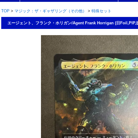
TOP
>
マジック：ザ・ギャザリング（その他）
>
特殊セット
エージェント、フランク・ホリガン/Agent Frank Horrigan (日Foil,PI