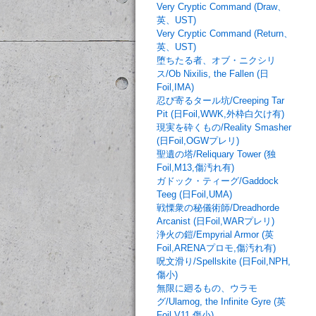
Very Cryptic Command (Draw、
英、UST)
Very Cryptic Command (Return、
英、UST)
堕ちたる者、オブ・ニクシリ
ス/Ob Nixilis, the Fallen (日
Foil,IMA)
忍び寄るタール坑/Creeping Tar
Pit (日Foil,WWK,外枠白欠け有)
現実を砕くもの/Reality Smasher
(日Foil,OGWプレリ)
聖遺の塔/Reliquary Tower (独
Foil,M13,傷汚れ有)
ガドック・ティーグ/Gaddock
Teeg (日Foil,UMA)
戦慄衆の秘儀術師/Dreadhorde
Arcanist (日Foil,WARプレリ)
浄火の鎧/Empyrial Armor (英
Foil,ARENAプロモ,傷汚れ有)
呪文滑り/Spellskite (日Foil,NPH,
傷小)
無限に廻るもの、ウラモ
グ/Ulamog, the Infinite Gyre (英
Foil,V11,傷小)