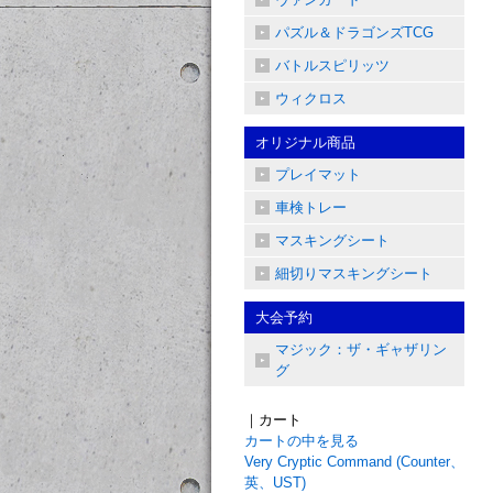
パズル＆ドラゴンズTCG
バトルスピリッツ
ウィクロス
オリジナル商品
プレイマット
車検トレー
マスキングシート
細切りマスキングシート
大会予約
マジック：ザ・ギャザリン
グ
｜カート
カートの中を見る
Very Cryptic Command (Counter、
英、UST)