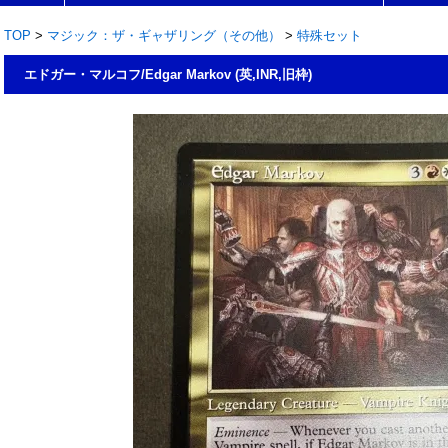
TOP
>
マジック：ザ・ギャザリング（その他）
>
特殊セット
エドガー・マルコフ/Edgar Markov (英,INR,旧枠)