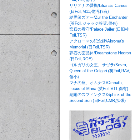
リリアナの愛撫/Liliana's Caress
(日Foil,M11,傷汚れ有)
結界師ズアー/Zur the Enchanter
(英Foil,ジャッジ報奨,傷有)
宮殿の看守/Palace Jailer (日旧枠
Foil,TSR)
アクローマの記念碑/Akroma's
Memorial (日Foil,TSR)
夢石の面晶体/Dreamstone Hedron
(日Foil,ROE)
ゴルガリの女王、サヴラ/Savra,
Queen of the Golgari (英Foil,RAV,
傷小)
マナの座、オムナス/Omnath,
Locus of Mana (英Foil,V11,傷有)
副陽のスフィンクス/Sphinx of the
Second Sun (日Foil,CMR,拡張)