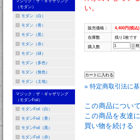
マジック：ザ・ギャザリング
い。
（モダン）
モダン（白）
モダン（青）
販売価格：
4,400円(税込)
モダン（黒）
在庫数
残り1枚です
モダン（赤）
枚
購入数
モダン（緑）
モダン（多色）
モダン（無色）
モダン（土地）
» 特定商取引法に基
マジック：ザ・ギャザリング
（モダンFoil）
この商品につい
モダンFoil（白）
この商品を友達
モダンFoil（青）
買い物を続ける
モダンFoil（黒）
モダンFoil（赤）