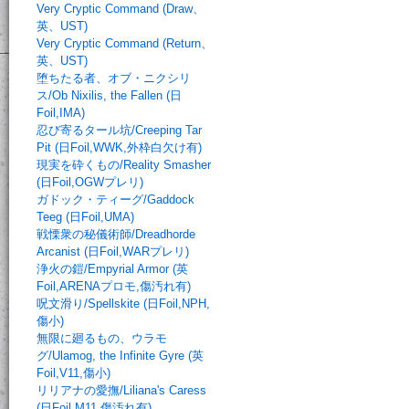
Very Cryptic Command (Draw、
英、UST)
Very Cryptic Command (Return、
英、UST)
堕ちたる者、オブ・ニクシリ
ス/Ob Nixilis, the Fallen (日
Foil,IMA)
忍び寄るタール坑/Creeping Tar
Pit (日Foil,WWK,外枠白欠け有)
現実を砕くもの/Reality Smasher
(日Foil,OGWプレリ)
ガドック・ティーグ/Gaddock
Teeg (日Foil,UMA)
戦慄衆の秘儀術師/Dreadhorde
Arcanist (日Foil,WARプレリ)
浄火の鎧/Empyrial Armor (英
Foil,ARENAプロモ,傷汚れ有)
呪文滑り/Spellskite (日Foil,NPH,
傷小)
無限に廻るもの、ウラモ
グ/Ulamog, the Infinite Gyre (英
Foil,V11,傷小)
リリアナの愛撫/Liliana's Caress
(日Foil,M11,傷汚れ有)