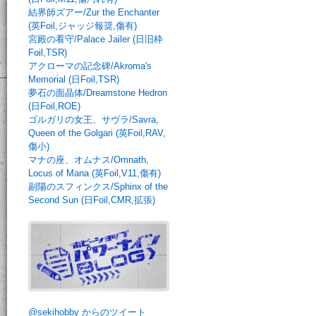
結界師ズアー/Zur the Enchanter
(英Foil,ジャッジ報奨,傷有)
宮殿の看守/Palace Jailer (日旧枠
Foil,TSR)
アクローマの記念碑/Akroma's
Memorial (日Foil,TSR)
夢石の面晶体/Dreamstone Hedron
(日Foil,ROE)
ゴルガリの女王、サヴラ/Savra,
Queen of the Golgari (英Foil,RAV,
傷小)
マナの座、オムナス/Omnath,
Locus of Mana (英Foil,V11,傷有)
副陽のスフィンクス/Sphinx of the
Second Sun (日Foil,CMR,拡張)
@sekihobby からのツイート