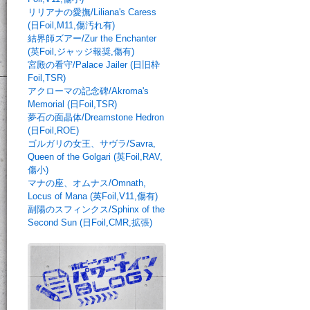
リリアナの愛撫/Liliana's Caress
(日Foil,M11,傷汚れ有)
結界師ズアー/Zur the Enchanter
(英Foil,ジャッジ報奨,傷有)
宮殿の看守/Palace Jailer (日旧枠
Foil,TSR)
アクローマの記念碑/Akroma's
Memorial (日Foil,TSR)
夢石の面晶体/Dreamstone Hedron
(日Foil,ROE)
ゴルガリの女王、サヴラ/Savra,
Queen of the Golgari (英Foil,RAV,
傷小)
マナの座、オムナス/Omnath,
Locus of Mana (英Foil,V11,傷有)
副陽のスフィンクス/Sphinx of the
Second Sun (日Foil,CMR,拡張)