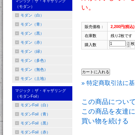
マジック：ザ・ギャザリング
い。
（モダン）
モダン（白）
モダン（青）
販売価格：
2,200円(税込)
モダン（黒）
在庫数
残り2枚です
モダン（赤）
枚
購入数
モダン（緑）
モダン（多色）
モダン（無色）
モダン（土地）
» 特定商取引法に基
マジック：ザ・ギャザリング
（モダンFoil）
この商品につい
モダンFoil（白）
この商品を友達
モダンFoil（青）
買い物を続ける
モダンFoil（黒）
モダンFoil（赤）