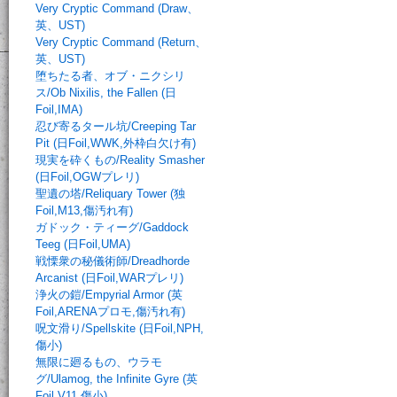
Very Cryptic Command (Draw、
英、UST)
Very Cryptic Command (Return、
英、UST)
堕ちたる者、オブ・ニクシリ
ス/Ob Nixilis, the Fallen (日
Foil,IMA)
忍び寄るタール坑/Creeping Tar
Pit (日Foil,WWK,外枠白欠け有)
現実を砕くもの/Reality Smasher
(日Foil,OGWプレリ)
聖遺の塔/Reliquary Tower (独
Foil,M13,傷汚れ有)
ガドック・ティーグ/Gaddock
Teeg (日Foil,UMA)
戦慄衆の秘儀術師/Dreadhorde
Arcanist (日Foil,WARプレリ)
浄火の鎧/Empyrial Armor (英
Foil,ARENAプロモ,傷汚れ有)
呪文滑り/Spellskite (日Foil,NPH,
傷小)
無限に廻るもの、ウラモ
グ/Ulamog, the Infinite Gyre (英
Foil,V11,傷小)