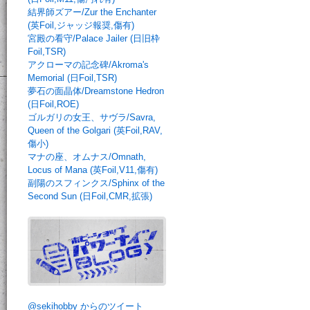
結界師ズアー/Zur the Enchanter
(英Foil,ジャッジ報奨,傷有)
宮殿の看守/Palace Jailer (日旧枠
Foil,TSR)
アクローマの記念碑/Akroma's
Memorial (日Foil,TSR)
夢石の面晶体/Dreamstone Hedron
(日Foil,ROE)
ゴルガリの女王、サヴラ/Savra,
Queen of the Golgari (英Foil,RAV,
傷小)
マナの座、オムナス/Omnath,
Locus of Mana (英Foil,V11,傷有)
副陽のスフィンクス/Sphinx of the
Second Sun (日Foil,CMR,拡張)
@sekihobby からのツイート