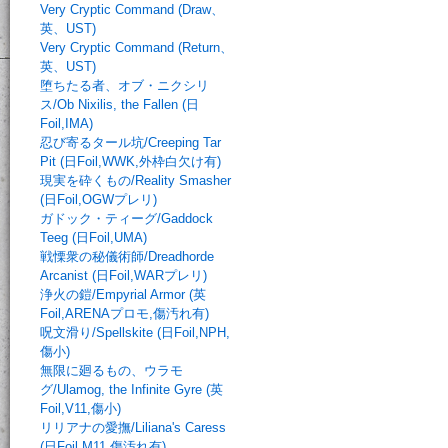
Very Cryptic Command (Draw、
英、UST)
Very Cryptic Command (Return、
英、UST)
堕ちたる者、オブ・ニクシリ
ス/Ob Nixilis, the Fallen (日
Foil,IMA)
忍び寄るタール坑/Creeping Tar
Pit (日Foil,WWK,外枠白欠け有)
現実を砕くもの/Reality Smasher
(日Foil,OGWプレリ)
ガドック・ティーグ/Gaddock
Teeg (日Foil,UMA)
戦慄衆の秘儀術師/Dreadhorde
Arcanist (日Foil,WARプレリ)
浄火の鎧/Empyrial Armor (英
Foil,ARENAプロモ,傷汚れ有)
呪文滑り/Spellskite (日Foil,NPH,
傷小)
無限に廻るもの、ウラモ
グ/Ulamog, the Infinite Gyre (英
Foil,V11,傷小)
リリアナの愛撫/Liliana's Caress
(日Foil,M11,傷汚れ有)