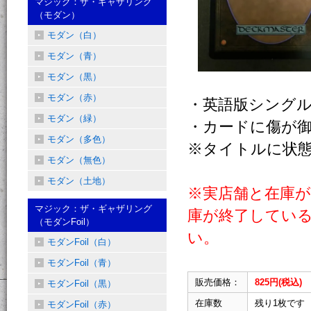
マジック：ザ・ギャザリング
（モダン）
モダン（白）
モダン（青）
モダン（黒）
モダン（赤）
・英語版シング
モダン（緑）
・カードに傷が
モダン（多色）
※タイトルに状
モダン（無色）
モダン（土地）
※実店舗と在庫
マジック：ザ・ギャザリング
庫が終了してい
（モダンFoil）
い。
モダンFoil（白）
モダンFoil（青）
販売価格：
825円(税込)
モダンFoil（黒）
在庫数
残り1枚です
モダンFoil（赤）