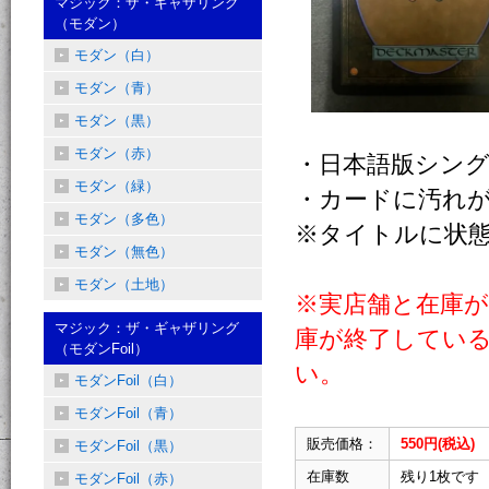
マジック：ザ・ギャザリング
（モダン）
モダン（白）
モダン（青）
モダン（黒）
モダン（赤）
・日本語版シン
モダン（緑）
・カードに汚れ
モダン（多色）
※タイトルに状
モダン（無色）
モダン（土地）
※実店舗と在庫
マジック：ザ・ギャザリング
庫が終了してい
（モダンFoil）
い。
モダンFoil（白）
モダンFoil（青）
販売価格：
550円(税込)
モダンFoil（黒）
在庫数
残り1枚です
モダンFoil（赤）