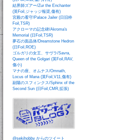
結界師ズアー/Zur the Enchanter
(英Foil,ジャッジ報奨,傷有)
宮殿の看守/Palace Jailer (日旧枠
Foil,TSR)
アクローマの記念碑/Akroma's
Memorial (日Foil,TSR)
夢石の面晶体/Dreamstone Hedron
(日Foil,ROE)
ゴルガリの女王、サヴラ/Savra,
Queen of the Golgari (英Foil,RAV,
傷小)
マナの座、オムナス/Omnath,
Locus of Mana (英Foil,V11,傷有)
副陽のスフィンクス/Sphinx of the
Second Sun (日Foil,CMR,拡張)
@sekihobby からのツイート