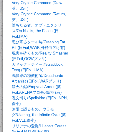
Very Cryptic Command (Draw、
英、UST)
Very Cryptic Command (Return、
英、UST)
堕ちたる者、オブ・ニクシリ
ス/Ob Nixilis, the Fallen (日
Foil,IMA)
忍び寄るタール坑/Creeping Tar
Pit (日Foil,WWK,外枠白欠け有)
現実を砕くもの/Reality Smasher
(日Foil,OGWプレリ)
ガドック・ティーグ/Gaddock
Teeg (日Foil,UMA)
戦慄衆の秘儀術師/Dreadhorde
Arcanist (日Foil,WARプレリ)
浄火の鎧/Empyrial Armor (英
Foil,ARENAプロモ,傷汚れ有)
呪文滑り/Spellskite (日Foil,NPH,
傷小)
無限に廻るもの、ウラモ
グ/Ulamog, the Infinite Gyre (英
Foil,V11,傷小)
リリアナの愛撫/Liliana's Caress
(日Foil,M11,傷汚れ有)