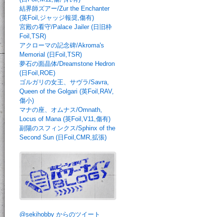
結界師ズアー/Zur the Enchanter
(英Foil,ジャッジ報奨,傷有)
宮殿の看守/Palace Jailer (日旧枠
Foil,TSR)
アクローマの記念碑/Akroma's
Memorial (日Foil,TSR)
夢石の面晶体/Dreamstone Hedron
(日Foil,ROE)
ゴルガリの女王、サヴラ/Savra,
Queen of the Golgari (英Foil,RAV,
傷小)
マナの座、オムナス/Omnath,
Locus of Mana (英Foil,V11,傷有)
副陽のスフィンクス/Sphinx of the
Second Sun (日Foil,CMR,拡張)
@sekihobby からのツイート