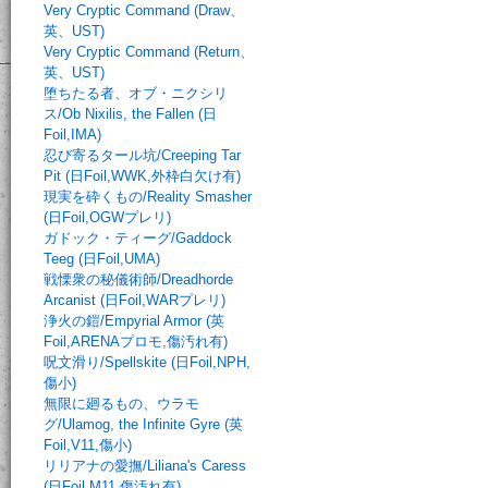
Very Cryptic Command (Draw、
英、UST)
Very Cryptic Command (Return、
英、UST)
堕ちたる者、オブ・ニクシリ
ス/Ob Nixilis, the Fallen (日
Foil,IMA)
忍び寄るタール坑/Creeping Tar
Pit (日Foil,WWK,外枠白欠け有)
現実を砕くもの/Reality Smasher
(日Foil,OGWプレリ)
ガドック・ティーグ/Gaddock
Teeg (日Foil,UMA)
戦慄衆の秘儀術師/Dreadhorde
Arcanist (日Foil,WARプレリ)
浄火の鎧/Empyrial Armor (英
Foil,ARENAプロモ,傷汚れ有)
呪文滑り/Spellskite (日Foil,NPH,
傷小)
無限に廻るもの、ウラモ
グ/Ulamog, the Infinite Gyre (英
Foil,V11,傷小)
リリアナの愛撫/Liliana's Caress
(日Foil,M11,傷汚れ有)