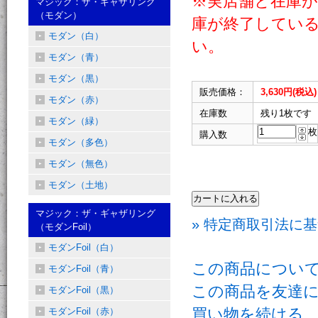
※実店舗と在庫
マジック：ザ・ギャザリング
（モダン）
庫が終了してい
モダン（白）
い。
モダン（青）
モダン（黒）
販売価格：
3,630円(税込)
モダン（赤）
在庫数
残り1枚です
モダン（緑）
枚
購入数
モダン（多色）
モダン（無色）
モダン（土地）
マジック：ザ・ギャザリング
» 特定商取引法に基
（モダンFoil）
モダンFoil（白）
この商品につい
モダンFoil（青）
この商品を友達
モダンFoil（黒）
買い物を続ける
モダンFoil（赤）