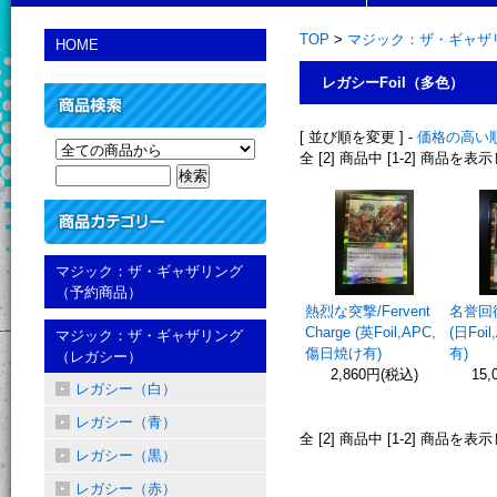
TOP
>
マジック：ザ・ギャザリ
HOME
レガシーFoil（多色）
[ 並び順を変更 ] -
価格の高い
全 [2] 商品中 [1-2] 商品を
マジック：ザ・ギャザリング
（予約商品）
熱烈な突撃/Fervent
名誉回復/
Charge (英Foil,APC,
(日Foi
マジック：ザ・ギャザリング
傷日焼け有)
有)
（レガシー）
2,860円(税込)
15,
レガシー（白）
レガシー（青）
全 [2] 商品中 [1-2] 商品を
レガシー（黒）
レガシー（赤）