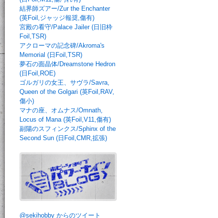
結界師ズアー/Zur the Enchanter
(英Foil,ジャッジ報奨,傷有)
宮殿の看守/Palace Jailer (日旧枠
Foil,TSR)
アクローマの記念碑/Akroma's
Memorial (日Foil,TSR)
夢石の面晶体/Dreamstone Hedron
(日Foil,ROE)
ゴルガリの女王、サヴラ/Savra,
Queen of the Golgari (英Foil,RAV,
傷小)
マナの座、オムナス/Omnath,
Locus of Mana (英Foil,V11,傷有)
副陽のスフィンクス/Sphinx of the
Second Sun (日Foil,CMR,拡張)
@sekihobby からのツイート