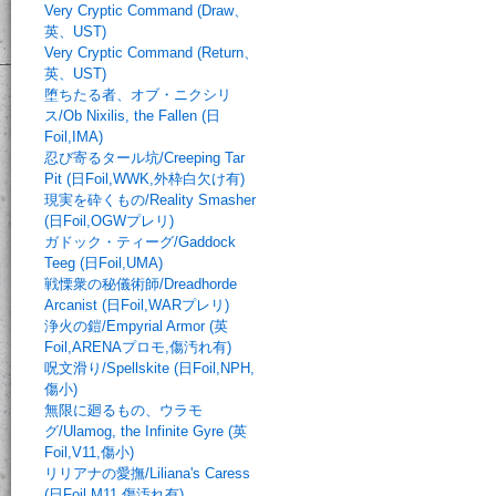
Very Cryptic Command (Draw、
英、UST)
Very Cryptic Command (Return、
英、UST)
堕ちたる者、オブ・ニクシリ
ス/Ob Nixilis, the Fallen (日
Foil,IMA)
忍び寄るタール坑/Creeping Tar
Pit (日Foil,WWK,外枠白欠け有)
現実を砕くもの/Reality Smasher
(日Foil,OGWプレリ)
ガドック・ティーグ/Gaddock
Teeg (日Foil,UMA)
戦慄衆の秘儀術師/Dreadhorde
Arcanist (日Foil,WARプレリ)
浄火の鎧/Empyrial Armor (英
Foil,ARENAプロモ,傷汚れ有)
呪文滑り/Spellskite (日Foil,NPH,
傷小)
無限に廻るもの、ウラモ
グ/Ulamog, the Infinite Gyre (英
Foil,V11,傷小)
リリアナの愛撫/Liliana's Caress
(日Foil,M11,傷汚れ有)