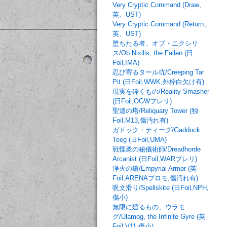
Very Cryptic Command (Draw、
英、UST)
Very Cryptic Command (Return、
英、UST)
堕ちたる者、オブ・ニクシリ
ス/Ob Nixilis, the Fallen (日
Foil,IMA)
忍び寄るタール坑/Creeping Tar
Pit (日Foil,WWK,外枠白欠け有)
現実を砕くもの/Reality Smasher
(日Foil,OGWプレリ)
聖遺の塔/Reliquary Tower (独
Foil,M13,傷汚れ有)
ガドック・ティーグ/Gaddock
Teeg (日Foil,UMA)
戦慄衆の秘儀術師/Dreadhorde
Arcanist (日Foil,WARプレリ)
浄火の鎧/Empyrial Armor (英
Foil,ARENAプロモ,傷汚れ有)
呪文滑り/Spellskite (日Foil,NPH,
傷小)
無限に廻るもの、ウラモ
グ/Ulamog, the Infinite Gyre (英
Foil,V11,傷小)