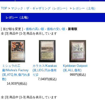
TOP
>
マジック：ザ・ギャザリング（レガシー）
>
レガシー（土地）
レガシー（土地）
[ 並び順を変更 ] -
価格の高い順
-
価格の安い順
-
新着順
全 [3] 商品中 [1-3] 商品を表示しています
ミシュラの工
カラカス/Karakas
Kjeldoran Outpost
廠/Mishra's Factory
(英,LEG,凹み傷有
(英,ALL,傷有)
(英,ATQ,秋,傷汚れ多
り)2
990円(税込)
数)
7,040円(税込)
14,003円(税込)
全 [3] 商品中 [1-3] 商品を表示しています