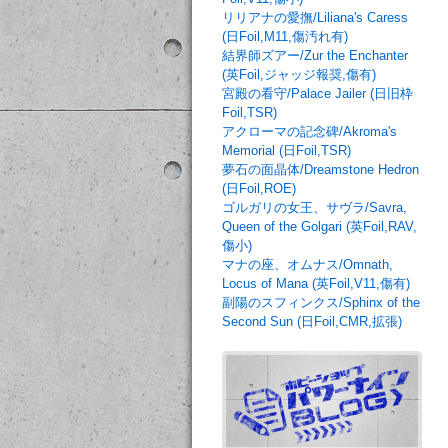
リリアナの愛撫/Liliana's Caress
(日Foil,M11,傷汚れ有)
結界師ズアー/Zur the Enchanter
(英Foil,ジャッジ報奨,傷有)
宮殿の看守/Palace Jailer (日旧枠
Foil,TSR)
アクローマの記念碑/Akroma's
Memorial (日Foil,TSR)
夢石の面晶体/Dreamstone Hedron
(日Foil,ROE)
ゴルガリの女王、サヴラ/Savra,
Queen of the Golgari (英Foil,RAV,
傷小)
マナの座、オムナス/Omnath,
Locus of Mana (英Foil,V11,傷有)
副陽のスフィンクス/Sphinx of the
Second Sun (日Foil,CMR,拡張)