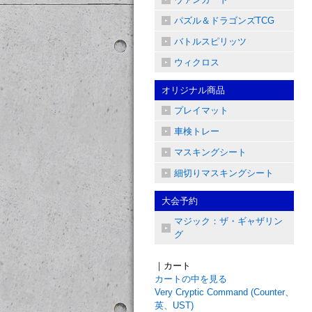
パズル＆ドラゴンズTCG
バトルスピリッツ
ウィクロス
オリジナル商品
プレイマット
車検トレー
マスキングシート
細切りマスキングシート
大会予約
マジック：ザ・ギャザリン
グ
｜カート
カートの中を見る
Very Cryptic Command (Counter、
英、UST)