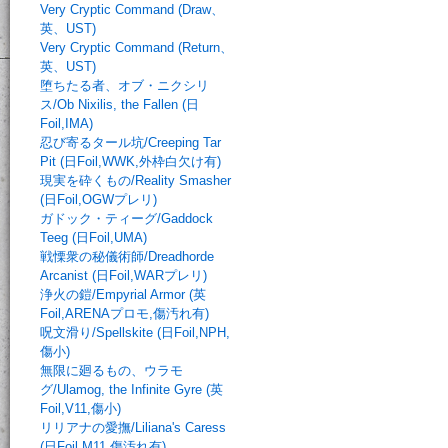
Very Cryptic Command (Draw、
英、UST)
Very Cryptic Command (Return、
英、UST)
堕ちたる者、オブ・ニクシリ
ス/Ob Nixilis, the Fallen (日
Foil,IMA)
忍び寄るタール坑/Creeping Tar
Pit (日Foil,WWK,外枠白欠け有)
現実を砕くもの/Reality Smasher
(日Foil,OGWプレリ)
ガドック・ティーグ/Gaddock
Teeg (日Foil,UMA)
戦慄衆の秘儀術師/Dreadhorde
Arcanist (日Foil,WARプレリ)
浄火の鎧/Empyrial Armor (英
Foil,ARENAプロモ,傷汚れ有)
呪文滑り/Spellskite (日Foil,NPH,
傷小)
無限に廻るもの、ウラモ
グ/Ulamog, the Infinite Gyre (英
Foil,V11,傷小)
リリアナの愛撫/Liliana's Caress
(日Foil,M11,傷汚れ有)