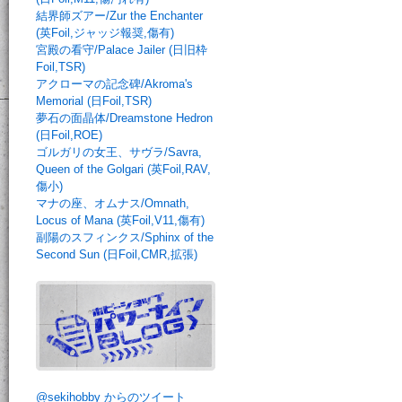
結界師ズアー/Zur the Enchanter
(英Foil,ジャッジ報奨,傷有)
宮殿の看守/Palace Jailer (日旧枠
Foil,TSR)
アクローマの記念碑/Akroma's
Memorial (日Foil,TSR)
夢石の面晶体/Dreamstone Hedron
(日Foil,ROE)
ゴルガリの女王、サヴラ/Savra,
Queen of the Golgari (英Foil,RAV,
傷小)
マナの座、オムナス/Omnath,
Locus of Mana (英Foil,V11,傷有)
副陽のスフィンクス/Sphinx of the
Second Sun (日Foil,CMR,拡張)
@sekihobby からのツイート