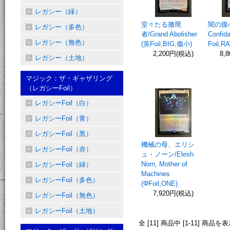
レガシー（緑）
堂々たる撤廃
闇の腹心
レガシー（多色）
者/Grand Abolisher
Confid
レガシー（無色）
(英Foil,BIG,傷小)
Foil,
2,200円(税込)
8,
レガシー（土地）
マジック：ザ・ギャザリング
（レガシーFoil）
レガシーFoil（白）
レガシーFoil（青）
レガシーFoil（黒）
機械の母、エリシ
レガシーFoil（赤）
ュ・ノーン/Elesh
Norn, Mother of
レガシーFoil（緑）
Machines
レガシーFoil（多色）
(ΦFoil,ONE)
7,920円(税込)
レガシーFoil（無色）
レガシーFoil（土地）
全 [11] 商品中 [1-11] 商