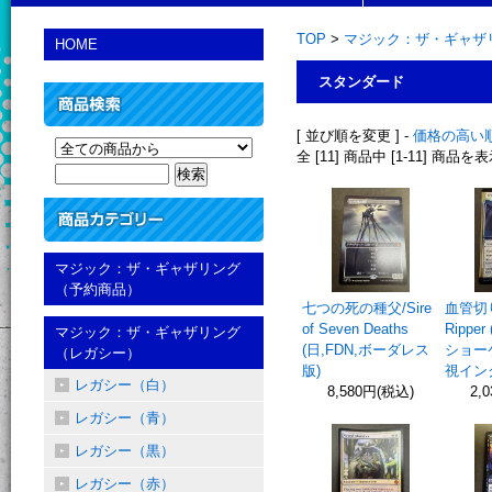
TOP
>
マジック：ザ・ギャザ
HOME
スタンダード
[ 並び順を変更 ] -
価格の高い
全 [11] 商品中 [1-11] 商
マジック：ザ・ギャザリング
（予約商品）
七つの死の種父/Sire
血管切り
of Seven Deaths
Ripper
マジック：ザ・ギャザリング
(日,FDN,ボーダレス
ショー
（レガシー）
版)
視イン
レガシー（白）
8,580円(税込)
2,
レガシー（青）
レガシー（黒）
レガシー（赤）