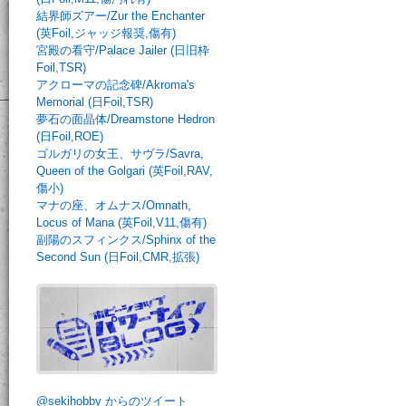
結界師ズアー/Zur the Enchanter
(英Foil,ジャッジ報奨,傷有)
宮殿の看守/Palace Jailer (日旧枠
Foil,TSR)
アクローマの記念碑/Akroma's
Memorial (日Foil,TSR)
夢石の面晶体/Dreamstone Hedron
(日Foil,ROE)
ゴルガリの女王、サヴラ/Savra,
Queen of the Golgari (英Foil,RAV,
傷小)
マナの座、オムナス/Omnath,
Locus of Mana (英Foil,V11,傷有)
副陽のスフィンクス/Sphinx of the
Second Sun (日Foil,CMR,拡張)
@sekihobby からのツイート