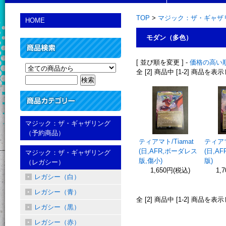
TOP
>
マジック：ザ・ギャザ
HOME
モダン（多色）
[ 並び順を変更 ] -
価格の高い
全 [2] 商品中 [1-2] 商品を
マジック：ザ・ギャザリング
（予約商品）
ティアマト/Tiamat
ティアマ
(日,AFR,ボーダレス
(日,A
マジック：ザ・ギャザリング
版,傷小)
版)
（レガシー）
1,650円(税込)
1,
レガシー（白）
レガシー（青）
全 [2] 商品中 [1-2] 商品を
レガシー（黒）
レガシー（赤）