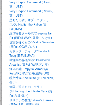
Very Cryptic Command (Draw、
英、UST)
Very Cryptic Command (Return、
英、UST)
堕ちたる者、オブ・ニクシリ
ス/Ob Nixilis, the Fallen (日
Foil,IMA)
忍び寄るタール坑/Creeping Tar
Pit (日Foil,WWK,外枠白欠け有)
現実を砕くもの/Reality Smasher
(日Foil,OGWプレリ)
ガドック・ティーグ/Gaddock
Teeg (日Foil,UMA)
戦慄衆の秘儀術師/Dreadhorde
Arcanist (日Foil,WARプレリ)
浄火の鎧/Empyrial Armor (英
Foil,ARENAプロモ,傷汚れ有)
呪文滑り/Spellskite (日Foil,NPH,
傷小)
無限に廻るもの、ウラモ
グ/Ulamog, the Infinite Gyre (英
Foil,V11,傷小)
リリアナの愛撫/Liliana's Caress
(日Foil,M11,傷汚れ有)