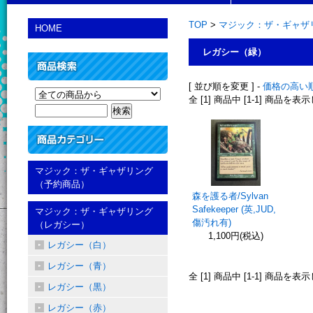
TOP
>
マジック：ザ・ギャザ
HOME
レガシー（緑）
[ 並び順を変更 ] -
価格の高い
全 [1] 商品中 [1-1] 商品を
マジック：ザ・ギャザリング
（予約商品）
森を護る者/Sylvan
Safekeeper (英,JUD,
マジック：ザ・ギャザリング
傷汚れ有)
（レガシー）
1,100円(税込)
レガシー（白）
レガシー（青）
全 [1] 商品中 [1-1] 商品を
レガシー（黒）
レガシー（赤）