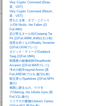
Very Cryptic Command (Draw、
英、UST)
Very Cryptic Command (Return、
英、UST)
堕ちたる者、オブ・ニクシリ
ス/Ob Nixilis, the Fallen (日
Foil,IMA)
忍び寄るタール坑/Creeping Tar
Pit (日Foil,WWK,外枠白欠け有)
現実を砕くもの/Reality Smasher
(日Foil,OGWプレリ)
ガドック・ティーグ/Gaddock
Teeg (日Foil,UMA)
戦慄衆の秘儀術師/Dreadhorde
Arcanist (日Foil,WARプレリ)
浄火の鎧/Empyrial Armor (英
Foil,ARENAプロモ,傷汚れ有)
呪文滑り/Spellskite (日Foil,NPH,
傷小)
無限に廻るもの、ウラモ
グ/Ulamog, the Infinite Gyre (英
Foil,V11,傷小)
リリアナの愛撫/Liliana's Caress
(日Foil,M11,傷汚れ有)