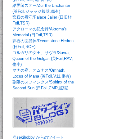
結界師ズアー/Zur the Enchanter
(英Foil,ジャッジ報奨,傷有)
宮殿の看守/Palace Jailer (日旧枠
Foil,TSR)
アクローマの記念碑/Akroma's
Memorial (日Foil,TSR)
夢石の面晶体/Dreamstone Hedron
(日Foil,ROE)
ゴルガリの女王、サヴラ/Savra,
Queen of the Golgari (英Foil,RAV,
傷小)
マナの座、オムナス/Omnath,
Locus of Mana (英Foil,V11,傷有)
副陽のスフィンクス/Sphinx of the
Second Sun (日Foil,CMR,拡張)
@sekihobby からのツイート